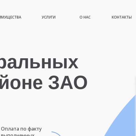
ИМУЩЕСТВА
УСЛУГИ
О НАС
КОНТАКТЫ
иральных
айоне ЗАО
Оплата по факту
выполненных