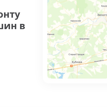
онту
шин в