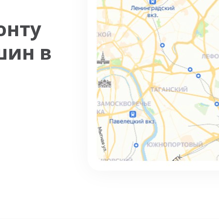
онту
шин в