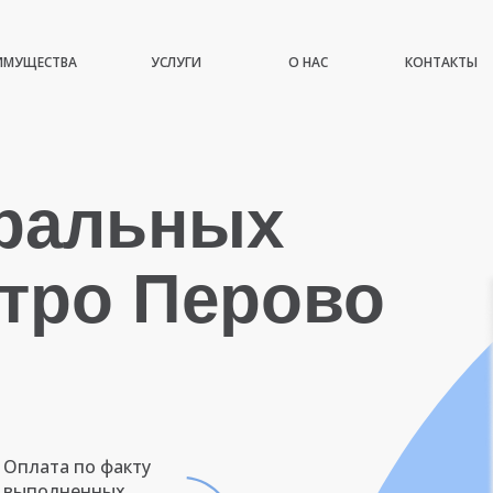
ИМУЩЕСТВА
УСЛУГИ
О НАС
КОНТАКТЫ
иральных
тро Перово
Оплата по факту
выполненных