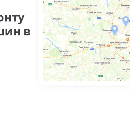
онту
шин в