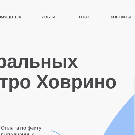
ИМУЩЕСТВА
УСЛУГИ
О НАС
КОНТАКТЫ
иральных
тро Ховрино
Оплата по факту
выполненных