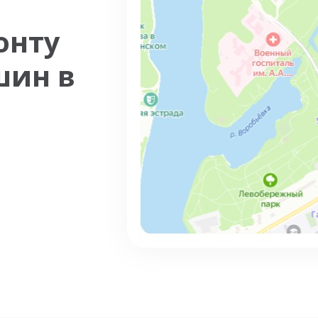
онту
шин в