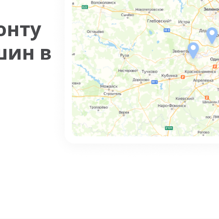
онту
шин в